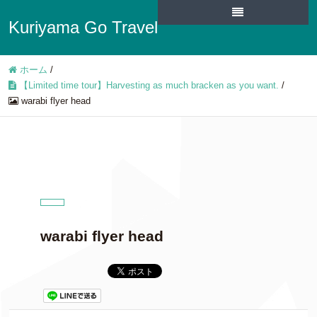
Kuriyama Go Travel
ホーム
/
【Limited time tour】Harvesting as much bracken as you want.
/
warabi flyer head
warabi flyer head