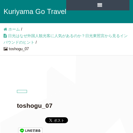
Kuriyama Go Travel
ホーム
/
日光はなぜ外国人観光客に人気があるのか？日光東照宮から見るイン
バウンドのヒント
/
toshogu_07
toshogu_07