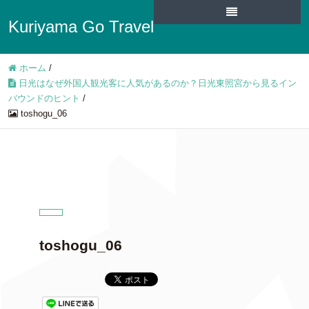
Kuriyama Go Travel
ホーム
/
日光はなぜ外国人観光客に人気があるのか？日光東照宮から見るイン
バウンドのヒント
/
toshogu_06
toshogu_06