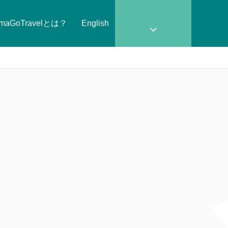
amaGoTravelとは？
English