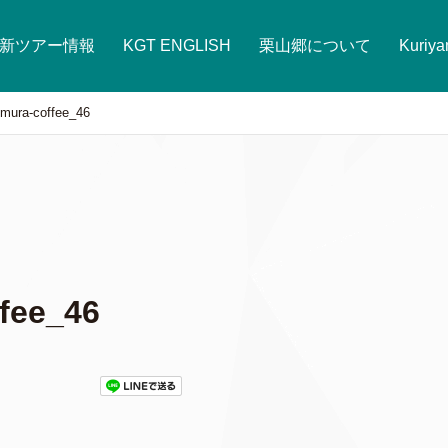
新ツアー情報
KGT ENGLISH
栗山郷について
Kuriy
mura-coffee_46
fee_46