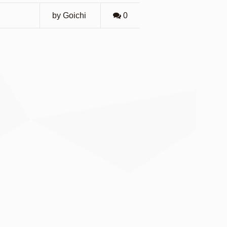
by Goichi
0