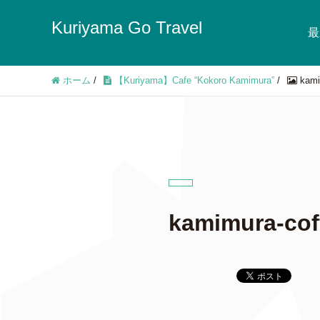
Kuriyama Go Travel
最
ホーム
/
【Kuriyama】Cafe “Kokoro Kamimura”
/
kami
kamimura-cof