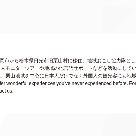
に静岡市から栃木県日光市旧栗山村に移住。地域おこし協力隊と
人モニターツアーや地域の他言語サポートなどを活動にしている。
立。栗山地域を中心に日本人だけでなく外国人の観光客にも地
wonderful experiences you've never experienced before. For fu
act us.