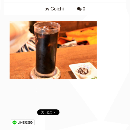
by Goichi
0