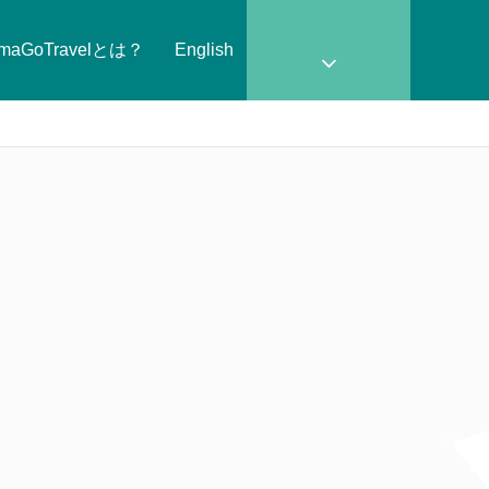
amaGoTravelとは？
English