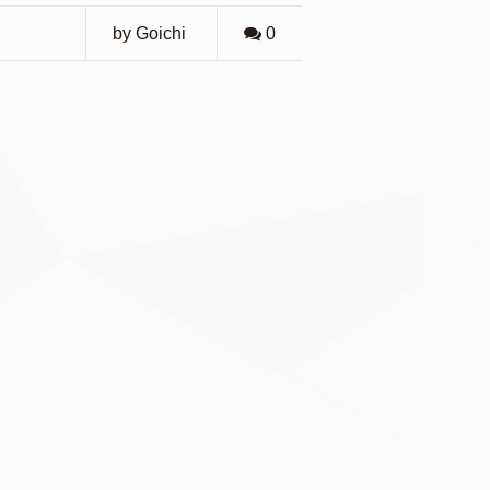
by Goichi
0