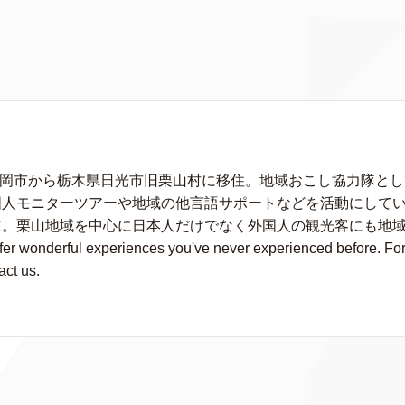
に静岡市から栃木県日光市旧栗山村に移住。地域おこし協力隊と
人モニターツアーや地域の他言語サポートなどを活動にしている。
立。栗山地域を中心に日本人だけでなく外国人の観光客にも地
wonderful experiences you've never experienced before. For fu
act us.