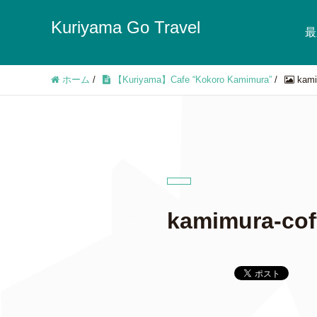
Kuriyama Go Travel
最
ホーム
/
【Kuriyama】Cafe “Kokoro Kamimura”
/
kami
kamimura-cof