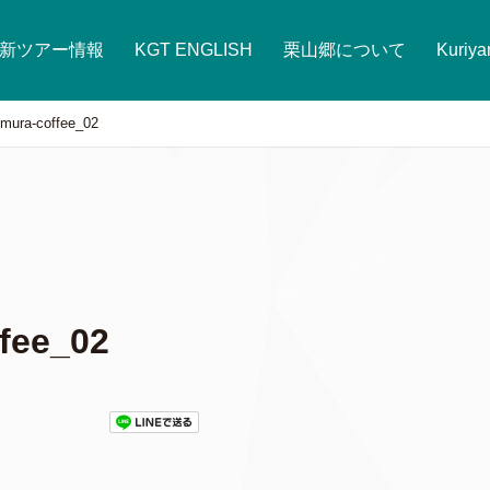
新ツアー情報
KGT ENGLISH
栗山郷について
Kuriy
mura-coffee_02
fee_02