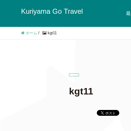
Kuriyama Go Travel
最
ホーム
/
kgt11
kgt11