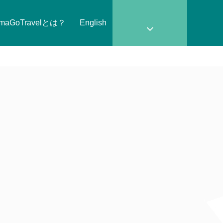
amaGoTravelとは？
English