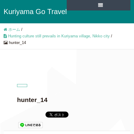
Kuriyama Go Travel
ホーム
/
Hunting culture still prevails in Kuriyama village, Nikko city
/
hunter_14
hunter_14