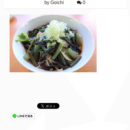
by Goichi
0