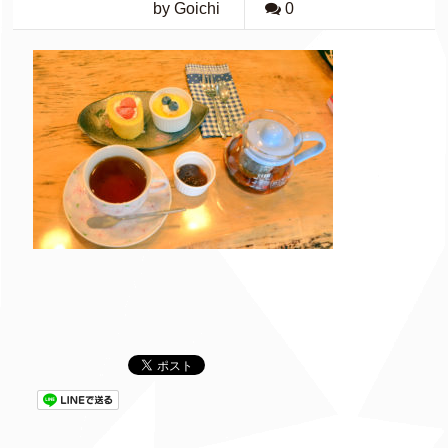
by Goichi
0