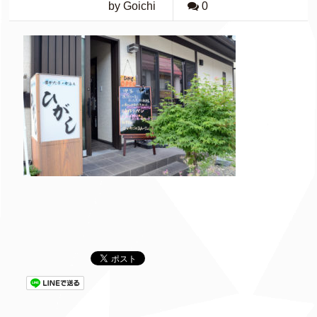
by Goichi
0