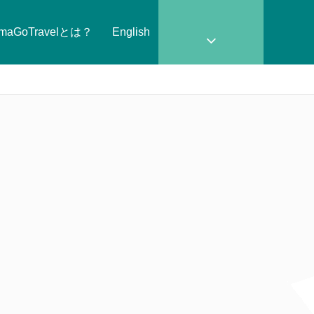
amaGoTravelとは？
English