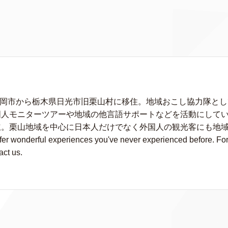
に静岡市から栃木県日光市旧栗山村に移住。地域おこし協力隊と
人モニターツアーや地域の他言語サポートなどを活動にしている。
立。栗山地域を中心に日本人だけでなく外国人の観光客にも地
wonderful experiences you've never experienced before. For fu
act us.