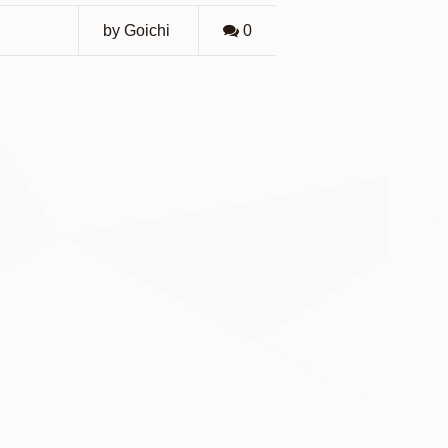
by Goichi
0