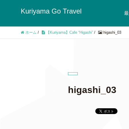
Kuriyama Go Travel
最
ホーム
/
【Kuriyama】Cafe “Higashi”
/
higashi_03
higashi_03