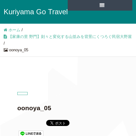
Kuriyama Go Travel
ホーム
/
【家康の里 野門】刻々と変化する山並みを背景にくつろぐ民宿大野屋
/
oonoya_05
oonoya_05