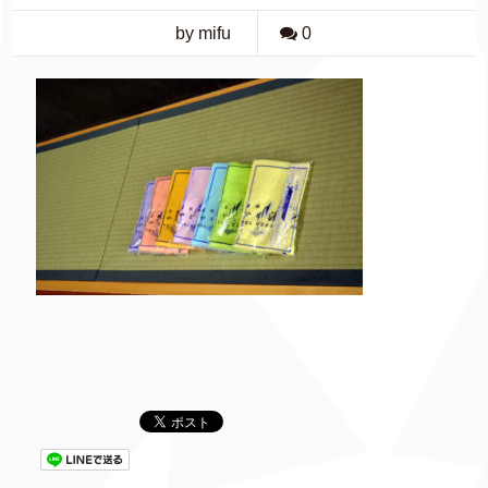
by mifu
0