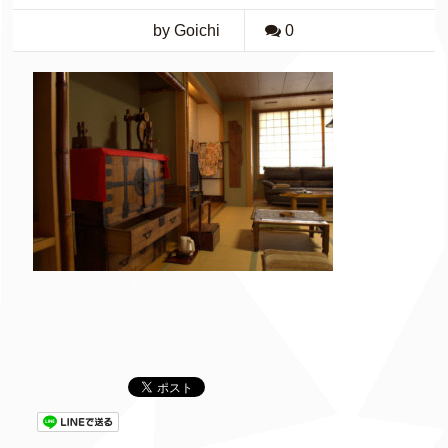
by Goichi
0