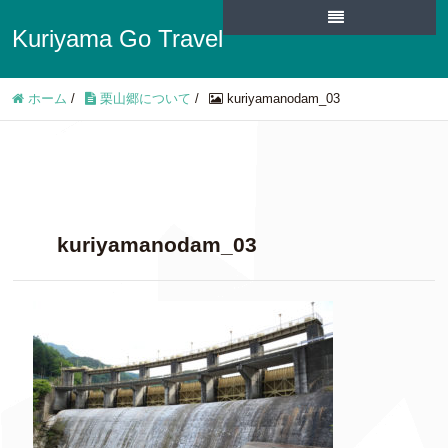
Kuriyama Go Travel
ホーム
/
栗山郷について
/
kuriyamanodam_03
kuriyamanodam_03