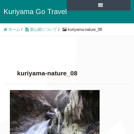
Kuriyama Go Travel
ホーム
/
栗山郷について
/
kuriyama-nature_08
kuriyama-nature_08