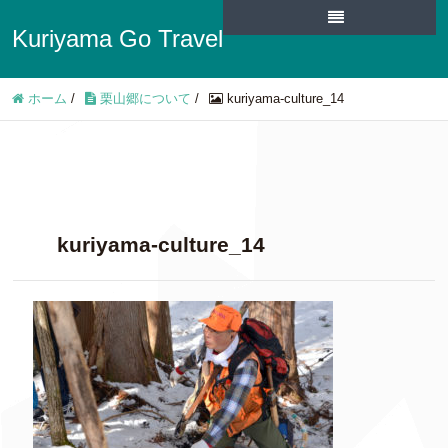
Kuriyama Go Travel
ホーム
/
栗山郷について
/
kuriyama-culture_14
kuriyama-culture_14