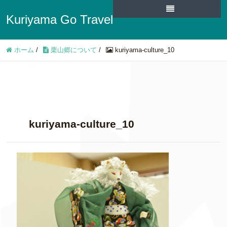
Kuriyama Go Travel
ホーム
/
栗山郷について
/
kuriyama-culture_10
kuriyama-culture_10