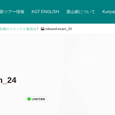
新ツアー情報
KGT ENGLISH
栗山郷について
Kuriy
合格のメリットと勉強法
/
inbound-exam_24
m_24