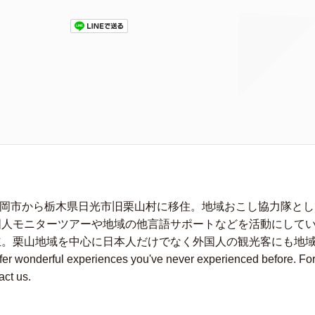
に静岡市から栃木県日光市旧栗山村に移住。地域おこし協力隊と
人モニターツアーや地域の他言語サポートなどを活動にしている。
立。栗山地域を中心に日本人だけでなく外国人の観光客にも地
wonderful experiences you've never experienced before. For fu
act us.