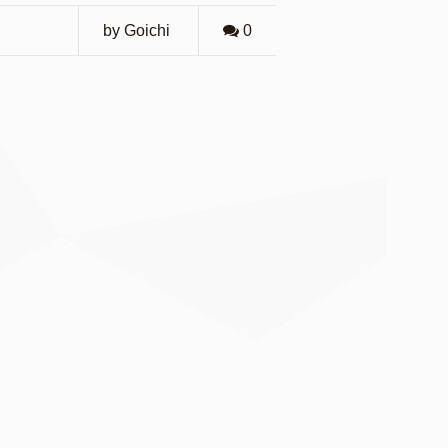
by Goichi
0