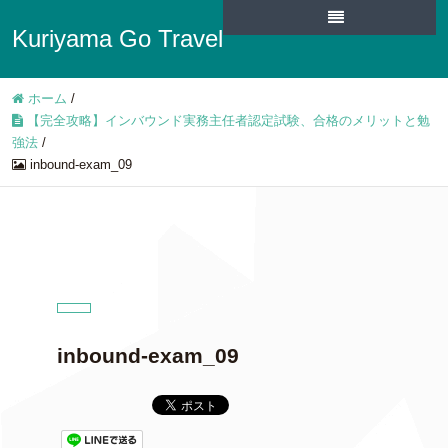
Kuriyama Go Travel
ホーム
/
【完全攻略】インバウンド実務主任者認定試験、合格のメリットと勉
強法
/
inbound-exam_09
inbound-exam_09