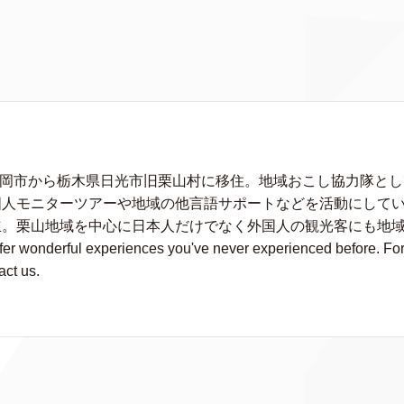
に静岡市から栃木県日光市旧栗山村に移住。地域おこし協力隊と
人モニターツアーや地域の他言語サポートなどを活動にしている。
立。栗山地域を中心に日本人だけでなく外国人の観光客にも地
wonderful experiences you've never experienced before. For fu
act us.