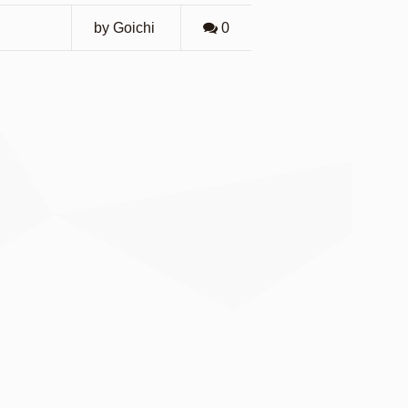
by Goichi
0