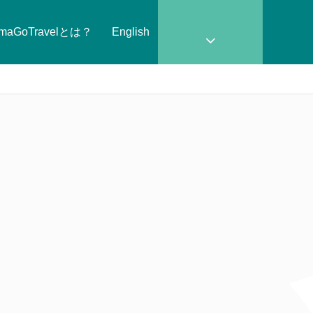
amaGoTravelとは？
English