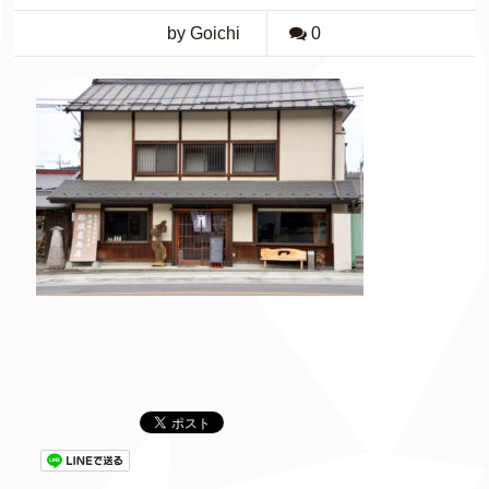
by Goichi
0